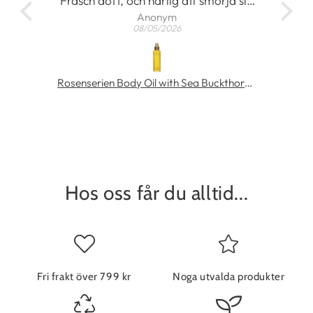
at
Fräsch doft, och härlig att smörja sig
Anonym
med
08/05/2026
Gör kroppen len och skön
MÁDARA SOS Rich Hydra-Barrier CICA Cream 40 ml
Rosenserien Body Oil with Sea Buckthorn 100 ml
Hos oss får du alltid...
Fri frakt över 799 kr
Noga utvalda produkter