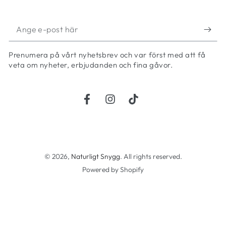
Ange
e-
Prenumera på vårt nyhetsbrev och var först med att få
post
veta om nyheter, erbjudanden och fina gåvor.
här
Facebook
Instagram
TikTok
Betalningsmetoder
© 2026,
Naturligt Snygg
. All rights reserved.
Powered by Shopify