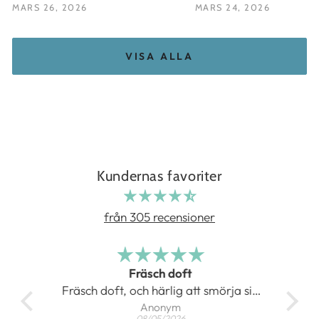
MARS 26, 2026
MARS 24, 2026
VISA ALLA
Kundernas favoriter
från 305 recensioner
Fräsch doft
at
Fräsch doft, och härlig att smörja sig
Anonym
med
08/05/2026