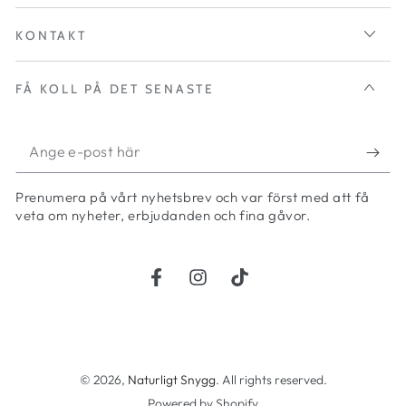
KONTAKT
FÅ KOLL PÅ DET SENASTE
Ange
e-
Prenumera på vårt nyhetsbrev och var först med att få
post
veta om nyheter, erbjudanden och fina gåvor.
här
Facebook
Instagram
TikTok
Betalningsmetoder
© 2026,
Naturligt Snygg
. All rights reserved.
Powered by Shopify