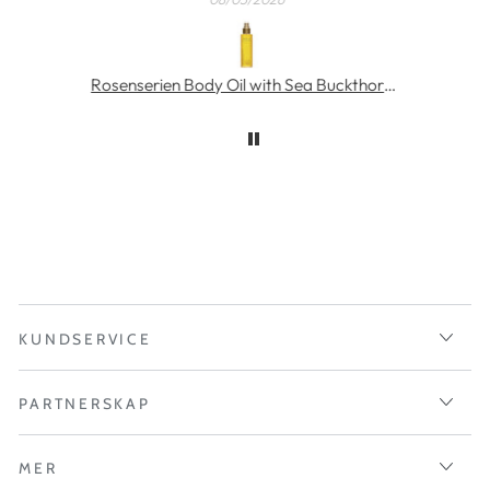
Gör kroppen len och skön
MÁDARA SOS Rich Hydra-Barrier CICA Cream 40 ml
Rosenserien Body Oil with Sea Buckthorn 100 ml
KUNDSERVICE
PARTNERSKAP
MER