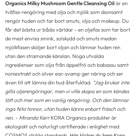
Organics Milky Mushroom Gentle Cleansing Oil
är en
tvåfas-rengöring med olja och mjölk som skonsamt
rengör huden och tar bort smuts, olja och makeup. Du
får det bästa ur båda världar - en oljefas som tar bort
de mest envisa smink, solskydd och smuts medan
mjölkfasen sköljer bort oljan och lämnar huden ren
utan den stramande känslan. Noga utvalda
ingredienser som olja från äppelfrö och babassu samt
noniextrakt och silver ear-svamp ger näring och ser
även till att lämna din hud återfuktad.
“Jag brukar inte
gilla oljerengöringar, men vi ville skapa en som kändes
lätt och mer som en vanlig rengöring. Och den lämnar
inga feta hinnor, utan huden känns enbart fräsch och
ren. – Miranda Kerr
KORA Organics produkter är
ekologiskt och naturligt certifierade i enlighet med
COSMOS strikta standards.
Här klickar du hem Kora