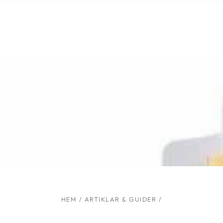
Liknande produkter
HOPPA TILL
INNEHÅLLET
HEM
/
ARTIKLAR & GUIDER
/