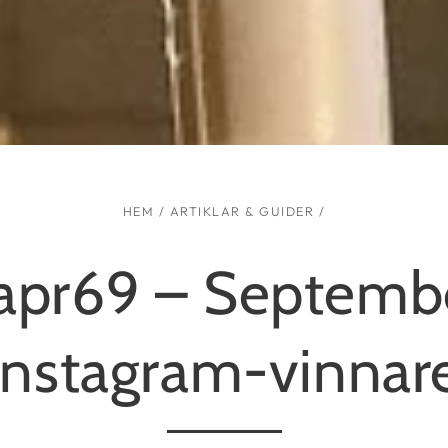
HEM
/
ARTIKLAR & GUIDER
/
kapr69 – Septem
instagram-vinnar