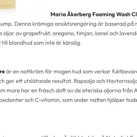
Maria Åkerberg Foaming Wash C
 pump. Denna krämiga ansiktsrengöring är baserad på 
ka oljor av grapefrukt, oregano, timjan, kanel och lave
till blandhud som inte är känslig.
re
är en nattkräm för mogen hud som verkar fuktbevara
 ger ett utslätande resultat. Rapsolja och Havtornsolja
 more har en fräsch doft av de eteriska oljorna från A
oxidanter och C-vitamin, som under natten hjälper hude