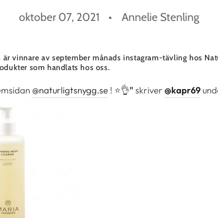
oktober 07, 2021
Annelie Stenling
är vinnare av september månads instagram-tävling hos Natur
rodukter som handlats hos oss.
hemsidan
@naturligtsnygg.se
! ⭐️👌
"
skriver
@kapr69
unde