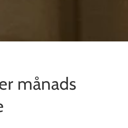
ber månads
e