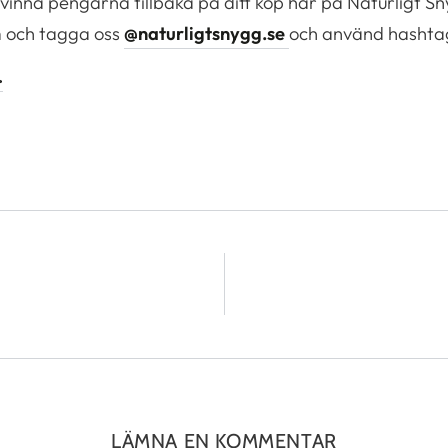
så vinna pengarna tillbaka på ditt köp här på Naturligt S
m och tagga oss
@naturligtsnygg.se
och använd hashtag 
>
LÄMNA EN KOMMENTAR