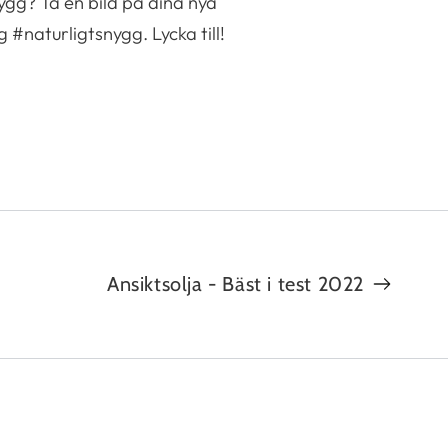
nygg? Ta en bild på dina nya
#naturligtsnygg. Lycka till!
Ansiktsolja - Bäst i test 2022