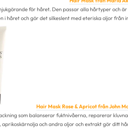
Hair Mask från Maria Åke
ukgörande för håret. Den passar alla hårtyper och är 
n i håret och gör det silkeslent med eteriska oljor från 
Hair Mask Rose & Apricot från John Ma
ckning som balanserar fuktnivåerna, reparerar kluvna
 aprikoskärnolja och andra oljor och extrakt gör ditt hår