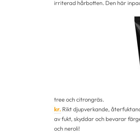
irriterad hårbotten. Den här inpa
tree och citrongräs.
kr.
Rikt djupverkande, återfuktand
av fukt, skyddar och bevarar färgen
och neroli!