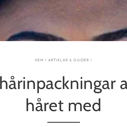
HEM
/
ARTIKLAR & GUIDER
/
 hårinpackningar 
håret med