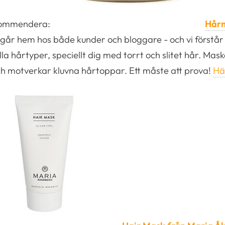
ekommendera:
Hårm
r hem hos både kunder och bloggare - och vi förstår 
a hårtyper, speciellt dig med torrt och slitet hår. Mask
och motverkar kluvna hårtoppar. Ett måste att prova!
Här