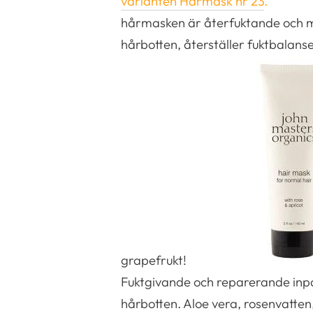
varianten Hårmask nr 23
.
hårmasken är återfuktande och mj
hårbotten, återställer fuktbalanse
grapefrukt!
Fuktgivande och reparerande inpa
hårbotten. Aloe vera, rosenvatten,