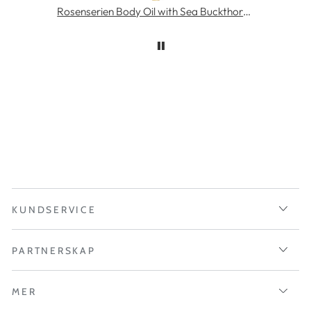
MÁDARA SOS Rich Hydra-Barrier CICA Cream 40 ml
Rosenserien Body Oil with Sea Buckthorn 100 ml
KUNDSERVICE
PARTNERSKAP
MER