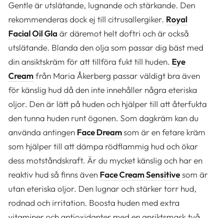
Gentle är utslätande, lugnande och stärkande. Den
rekommenderas dock ej till citrusallergiker.
Royal
Facial Oil Gla
är däremot helt doftri och är också
utslätande. Blanda den olja som passar dig bäst med
din ansiktskräm för att tillföra fukt till huden.
Eye
Cream
från Maria Åkerberg passar väldigt bra även
för känslig hud då den inte innehåller några eteriska
oljor. Den är lätt på huden och hjälper till att återfukta
den tunna huden runt ögonen. Som dagkräm kan du
använda antingen
Face Dream
som är en fetare kräm
som hjälper till att dämpa rödflammig hud och ökar
dess motståndskraft. Är du mycket känslig och har en
reaktiv hud så finns även
Face Cream Sensitive
som är
utan eteriska oljor. Den lugnar och stärker torr hud,
rodnad och irritation. Boosta huden med extra
vitaminer och antioxidanter med en ansiktsmask två