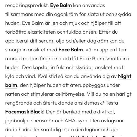
rengöringsprodukt.
Eye Balm
kan användas
tillsammans med din ögonkräm för släta ut och skydda
huden. Eye Balm är len och mjuk och hjälper till att
förbättra elasticiteten och fuktbalansen. Efter du
applicerat ditt serum, olja och/eller dagkräm kan du
smörja in ansiktet med
Face Balm
. värm upp en liten
mängd mellan fingrarna och låt Face Balm smälta in i
huden. Den kapslar in fukt och skyddar ansiktet mot
kyla och vind. Kvällstid så kan du använda dig av
Night
balm
, den hjälper huden att återuppbyggas under
natten och stimulerar cellförnyelse. Vill du ha en härligt
rengörande och återfuktande ansiktsmask? Testa
Facemask Black
! Den är berikad med aktivt kol,
jojobaolja, sheasmör och AHA-syra. Den avlägsnar
döda hudceller samtidigt som den lugnar och ger