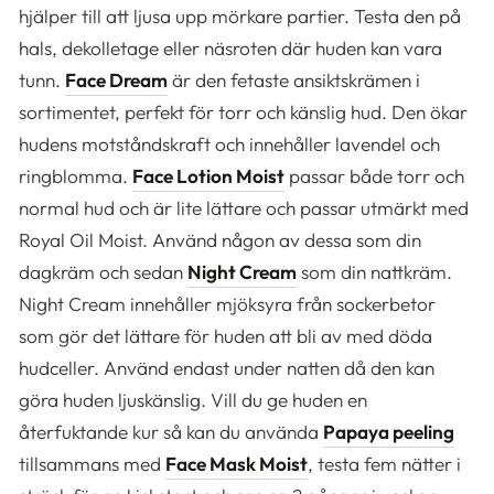
hjälper till att ljusa upp mörkare partier. Testa den på
hals, dekolletage eller näsroten där huden kan vara
tunn.
Face Dream
är den fetaste ansiktskrämen i
sortimentet, perfekt för torr och känslig hud. Den ökar
hudens motståndskraft och innehåller lavendel och
ringblomma.
Face Lotion Moist
passar både torr och
normal hud och är lite lättare och passar utmärkt med
Royal Oil Moist. Använd någon av dessa som din
dagkräm och sedan
Night Cream
som din nattkräm.
Night Cream innehåller mjöksyra från sockerbetor
som gör det lättare för huden att bli av med döda
hudceller. Använd endast under natten då den kan
göra huden ljuskänslig. Vill du ge huden en
återfuktande kur så kan du använda
Papaya peeling
tillsammans med
Face Mask Moist
, testa fem nätter i