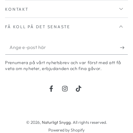
KONTAKT
FÅ KOLL PÅ DET SENASTE
Ange
e-
Prenumera på vårt nyhetsbrev och var först med att få
post
veta om nyheter, erbjudanden och fina gåvor.
här
Facebook
Instagram
TikTok
Betalningsmetoder
© 2026,
Naturligt Snygg
. All rights reserved.
Powered by Shopify