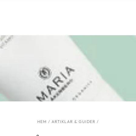
Liknande produkter
HOPPA TILL
INNEHÅLLET
HEM
/
ARTIKLAR & GUIDER
/