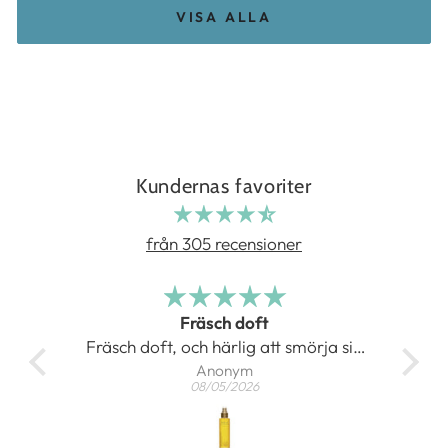
VISA ALLA
Kundernas favoriter
från 305 recensioner
Fräsch doft
at
Fräsch doft, och härlig att smörja sig
Anonym
med
08/05/2026
Gör kroppen len och skön