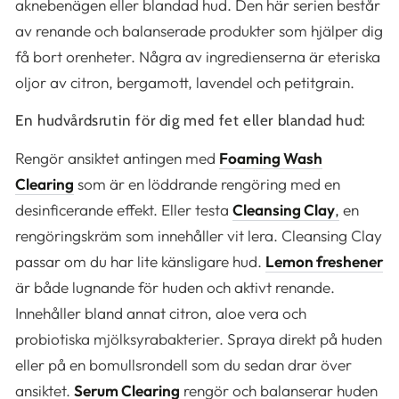
aknebenägen eller blandad hud. Den här serien består
av renande och balanserade produkter som hjälper dig
få bort orenheter. Några av ingredienserna är eteriska
oljor av citron, bergamott, lavendel och petitgrain.
En hudvårdsrutin för dig med fet eller blandad hud:
Rengör ansiktet antingen med
Foaming Wash
Clearing
som är en löddrande rengöring med en
desinficerande effekt. Eller testa
Cleansing Clay
,
en
rengöringskräm som innehåller vit lera. Cleansing Clay
passar om du har lite känsligare hud.
Lemon freshener
är både lugnande för huden och aktivt renande.
Innehåller bland annat citron, aloe vera och
probiotiska mjölksyrabakterier. Spraya direkt på huden
eller på en bomullsrondell som du sedan drar över
ansiktet.
Serum Clearing
rengör och balanserar huden