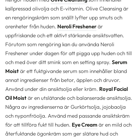
kallpressad olivolja och E-vitamin. Olive Cleansing är
en rengöringskräm som snällt lyfter upp smuts och
orenheter från huden.
Neroli Freshener
är
uppfriskande och ett aktivt stärkande ansiktsvatten.
Förutom som rengöring kan du använda Neroli
Freshener under dagen för att pigga upp huden och till
och med över ditt smink som en setting spray.
Serum
Moist
är ett fuktgivande serum som innehåller bland
annat ingredienser från betor, äpplen och druvor.
Använd under din ansiktsolja eller kräm.
Royal Facial
Oil Moist
är en utslätande och balanserade ansiktsolja.
Några av ingredienserna är Gurkörtsolja, jojobaolja
och nyponfröolja. Använd med passande ansiktskräm
för att tillföra fukt till huden.
Eye Cream
är en mild och
återfuktande ögonkräm som ger slätare hud och