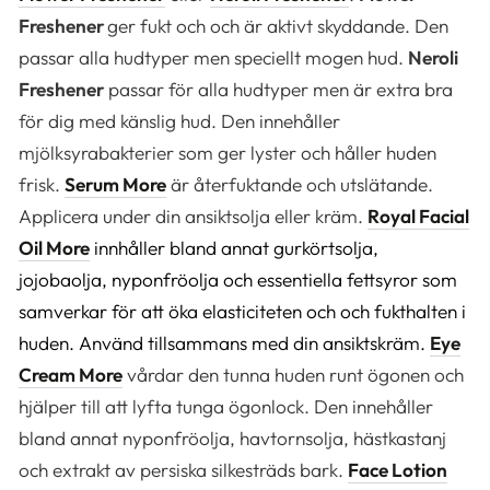
Freshener
ger fukt och och är aktivt skyddande. Den
passar alla hudtyper men speciellt mogen hud.
Neroli
Freshener
passar för alla hudtyper men är extra bra
för dig med känslig hud. Den innehåller
mjölksyrabakterier som ger lyster och håller huden
frisk.
Serum More
är återfuktande och utslätande.
Applicera under din ansiktsolja eller kräm.
Royal Facial
Oil More
innhåller bland annat gurkörtsolja,
jojobaolja, nyponfröolja och essentiella fettsyror som
samverkar för att öka elasticiteten och och fukthalten i
huden. Använd tillsammans med din ansiktskräm.
Eye
Cream More
vårdar den tunna huden runt ögonen och
hjälper till att lyfta tunga ögonlock. Den innehåller
bland annat nyponfröolja, havtornsolja, hästkastanj
och extrakt av persiska silkesträds bark.
Face Lotion