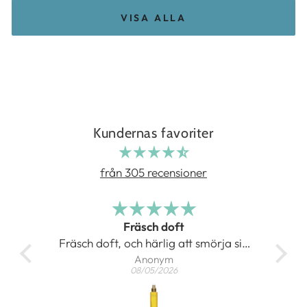
VISA ALLA
Kundernas favoriter
från 305 recensioner
Fräsch doft
at
Fräsch doft, och härlig att smörja sig
Anonym
med
08/05/2026
Gör kroppen len och skön