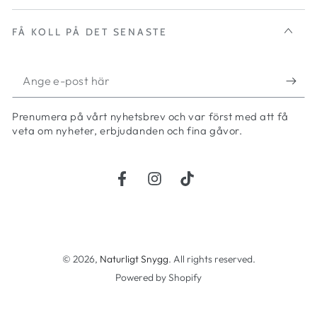
FÅ KOLL PÅ DET SENASTE
Ange
e-
Prenumera på vårt nyhetsbrev och var först med att få
post
veta om nyheter, erbjudanden och fina gåvor.
här
Facebook
Instagram
TikTok
Betalningsmetoder
© 2026,
Naturligt Snygg
. All rights reserved.
Powered by Shopify