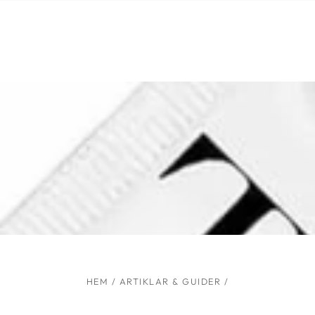
Liknande produkter
HOPPA TILL
INNEHÅLLET
HEM
/
ARTIKLAR & GUIDER
/