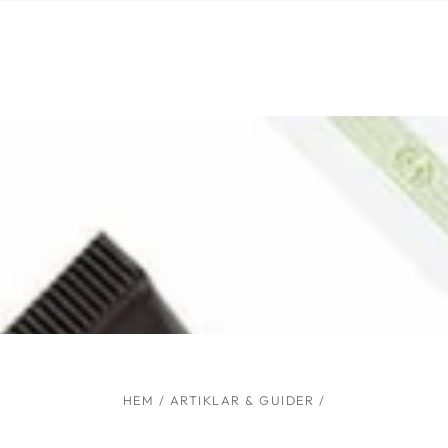
Liknande produkter
HOPPA TILL
INNEHÅLLET
HEM
/
ARTIKLAR & GUIDER
/