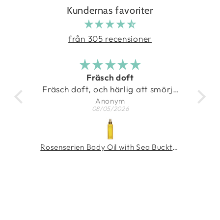
Kundernas favoriter
från 305 recensioner
Fräsch doft
imat
Fräsch doft, och härlig att smörja
sig med
Anonym
08/05/2026
Gör kroppen len och skön
MÁDARA SOS Rich Hydra-Barrier CICA Cream 40 ml
Rosenserien Body Oil with Sea Buckthorn 100 ml