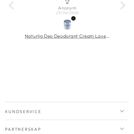
örja
👌
Anonym
25/04/2026
Rosenserien Body Oil with Sea Buckthorn 100 ml
Naturlig Deo Deodorant Cream Lavendel 60 ml
M
KUNDSERVICE
PARTNERSKAP