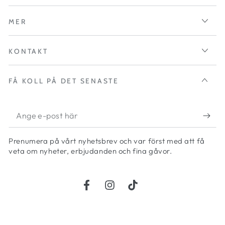
MER
KONTAKT
FÅ KOLL PÅ DET SENASTE
Ange
e-
Prenumera på vårt nyhetsbrev och var först med att få
post
veta om nyheter, erbjudanden och fina gåvor.
här
Facebook
Instagram
TikTok
Betalningsmetoder