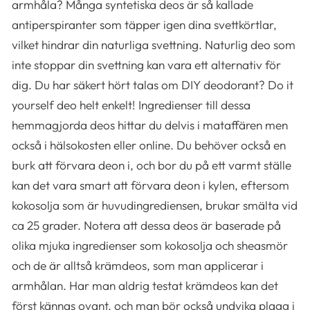
armhåla? Många syntetiska deos är så kallade
antiperspiranter som täpper igen dina svettkörtlar,
vilket hindrar din naturliga svettning. Naturlig deo som
inte stoppar din svettning kan vara ett alternativ för
dig. Du har säkert hört talas om DIY deodorant? Do it
yourself deo helt enkelt! Ingredienser till dessa
hemmagjorda deos hittar du delvis i mataffären men
också i hälsokosten eller online. Du behöver också en
burk att förvara deon i, och bor du på ett varmt ställe
kan det vara smart att förvara deon i kylen, eftersom
kokosolja som är huvudingrediensen, brukar smälta vid
ca 25 grader. Notera att dessa deos är baserade på
olika mjuka ingredienser som kokosolja och sheasmör
och de är alltså krämdeos, som man applicerar i
armhålan. Har man aldrig testat krämdeos kan det
först kännas ovant, och man bör också undvika plagg i