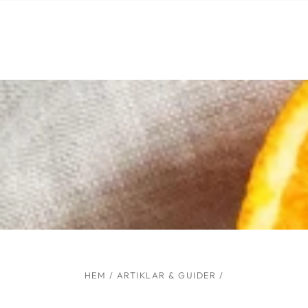
Liknande produkter
HOPPA TILL
INNEHÅLLET
HEM
/
ARTIKLAR & GUIDER
/