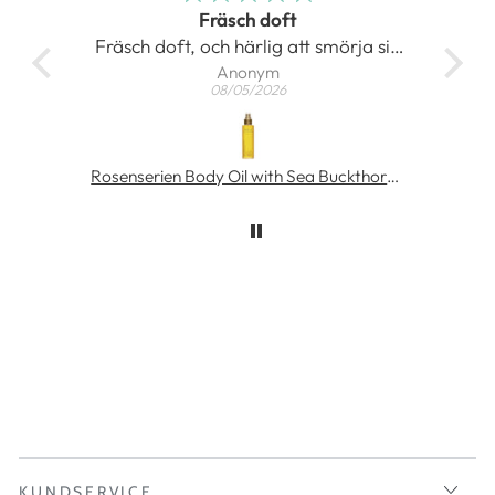
Fräsch doft
at
Fräsch doft, och härlig att smörja sig
Anonym
med
08/05/2026
Gör kroppen len och skön
MÁDARA SOS Rich Hydra-Barrier CICA Cream 40 ml
Rosenserien Body Oil with Sea Buckthorn 100 ml
KUNDSERVICE