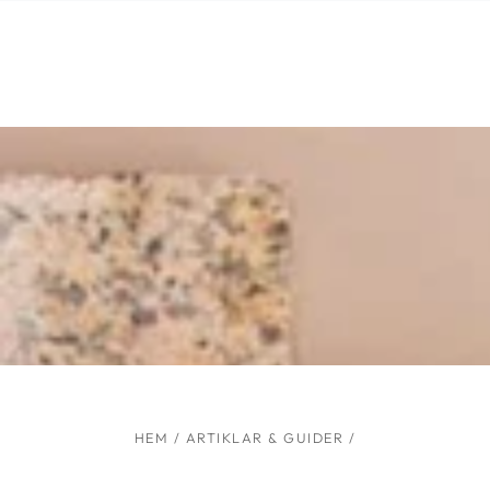
Liknande produkter
HOPPA TILL
INNEHÅLLET
HEM
/
ARTIKLAR & GUIDER
/