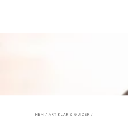
Liknande produkter
HOPPA TILL
INNEHÅLLET
HEM
/
ARTIKLAR & GUIDER
/