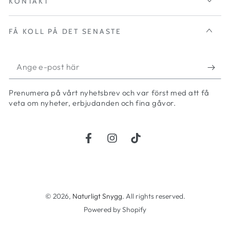
KONTAKT
FÅ KOLL PÅ DET SENASTE
Ange
e-
Prenumera på vårt nyhetsbrev och var först med att få
post
veta om nyheter, erbjudanden och fina gåvor.
här
Facebook
Instagram
TikTok
Betalningsmetoder
© 2026,
Naturligt Snygg
. All rights reserved.
Powered by Shopify