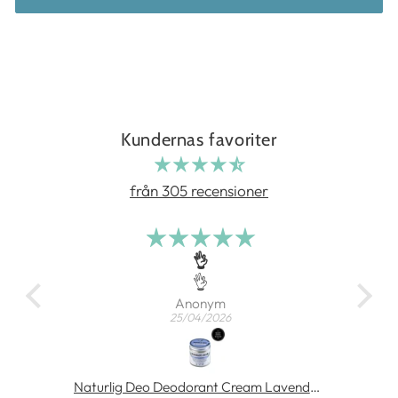
Kundernas favoriter
från 305 recensioner
👌
a sig
👌
Anonym
25/04/2026
Rosenserien Body Oil with Sea Buckthorn 100 ml
Naturlig Deo Deodorant Cream Lavendel 60 ml