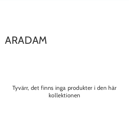
Liknande produkter
HOPPA TILL
INNEHÅLLET
Samling:
ARADAM
Tyvärr, det finns inga produkter i den här
kollektionen