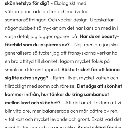
skönhetslyx för dig?
- Ekologiskt med
välkomponerade dofter och medvetna
sammansättningar. Och vacker design! Uppskattar
något dubbelt så mycket om det har känslan med in i
varje detalj jag lägger ögonen på.
Har du en beauty-
förebild som du inspireras av?
- Nej, men om jag ska
generalisera så tycker jag att fransyskorna verkar ha
en bra attityd till skönhet; lagom mycket fokus på
smink och lite avslappnat.
Bästa tricket för att känna
sig lite extra snygg?
- Rytm i livet, mycket vatten och
tillräckligt med sömn och rörelse.
Det sägs att skönhet
kommer inifrån, hur tänker du kring sambandet
mellan kost och skönhet?
- Att det är ett faktum att vi
blir vitalare, mer balanserade och mår bättre av ren,
vital kost och mycket levande och grönt. Exakt vad det
innebär för var och en är ju olika.
Är det viktigt för dig