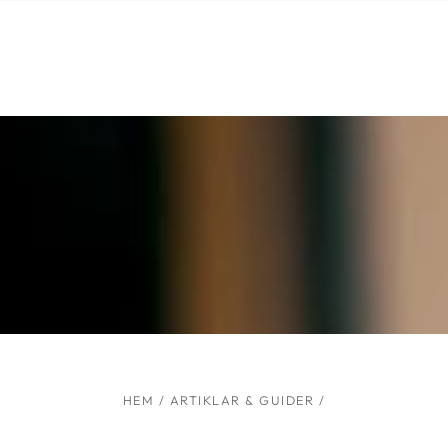
Liknande produkter
HOPPA TILL
INNEHÅLLET
HEM
/
ARTIKLAR & GUIDER
/