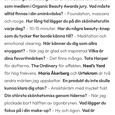
som medlem i Organic Beauty Awards jury.
Vad måste
alltid finnas i din sminkväska?
- Foundation, mascara
och rouge.
Hur lång tid lägger du på din skönhetsrutin
varje dag?
- 10-15 minuter.
Har du några beauty-knep
som du tycker fler borde känna till?
- Meditation och
emotional clearing.
När känner du dig som allra
snyggast?
- När jag är glad och inspirerad
Vilka är
dina favoritmärken?
- Det finns många.
Tata Harper
för dofterna,
The Ordinary
för effekten,
Neal’s Yard
för hög frekvens.
Maria Åkerberg
och
Urtekram
är två
andra märken jag uppskattar.
En produkt du inte skulle
kunna klara dig utan?
- Ansiktskräm med mycket fukt.
Din största skönhetsmiss genom tiderna?
- När jag
plockade bort hälften av ögonbrynen.
Vad lägger du
fokus på i din make-up?
- Hy och ögon.
Vad är