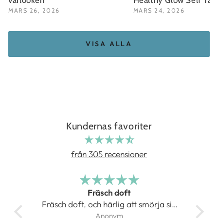
vårlooken
Healthy Glow Self Ta
MARS 26, 2026
MARS 24, 2026
VISA ALLA
Kundernas favoriter
från 305 recensioner
Fräsch doft
at
Fräsch doft, och härlig att smörja sig
Anonym
med