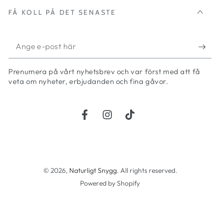
FÅ KOLL PÅ DET SENASTE
Ange
e-
Prenumera på vårt nyhetsbrev och var först med att få
post
veta om nyheter, erbjudanden och fina gåvor.
här
Facebook
Instagram
TikTok
Betalningsmetoder
© 2026,
Naturligt Snygg
. All rights reserved.
Powered by Shopify