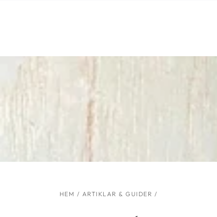
Liknande produkter
HOPPA TILL
INNEHÅLLET
HEM
/
ARTIKLAR & GUIDER
/