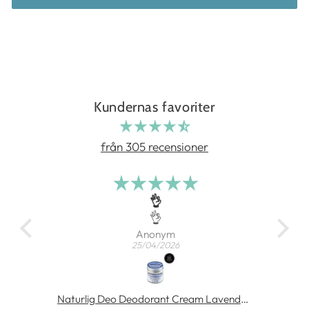
Kundernas favoriter
från 305 recensioner
👌
a sig
👌
Anonym
25/04/2026
Rosenserien Body Oil with Sea Buckthorn 100 ml
Naturlig Deo Deodorant Cream Lavendel 60 ml